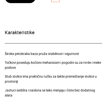
Karakteristike
Široka petokraka baza pruža stabilnost i sigurnost
Točkovi poseduju kočioni mehanizam i pogodni su za tvrde i meke
podove
Stub stolice ima praktičnu ručku za lakše premeštanje stolice u
prostoriji
Jastuci sedišta i naslona se lako menjaju i čiste bez dodatnog
alata