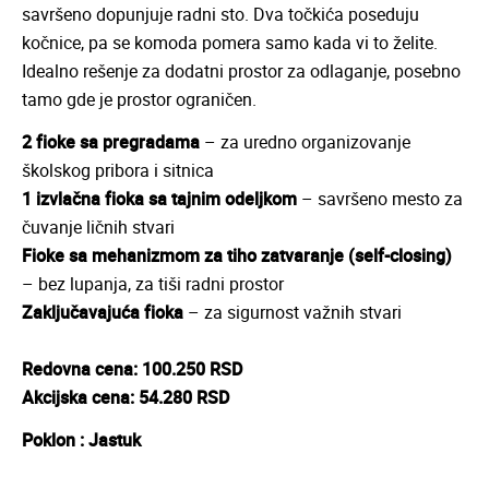
savršeno dopunjuje radni sto. Dva točkića poseduju
kočnice, pa se komoda pomera samo kada vi to želite.
Idealno rešenje za dodatni prostor za odlaganje, posebno
tamo gde je prostor ograničen.
2 fioke sa pregradama
– za uredno organizovanje
školskog pribora i sitnica
1 izvlačna fioka sa tajnim odeljkom
– savršeno mesto za
čuvanje ličnih stvari
Fioke sa mehanizmom za tiho zatvaranje (self-closing)
– bez lupanja, za tiši radni prostor
Zaključavajuća fioka
– za sigurnost važnih stvari
Redovna cena: 100.250 RSD
Akcijska cena: 54.280 RSD
Poklon : Jastuk